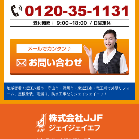
地域密着！
近江八幡市
・守山市・野州市・
東近江市
・竜王町で外壁リフォ
ーム、屋根塗装、雨漏り、防水工事ならジェイジェイエフ！