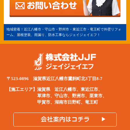
地域密着！
近江八幡市
・守山市・野州市・
東近江市
・竜王町で外壁リフォ
ーム、屋根塗装、雨漏り、防水工事ならジェイジェイエフ！
〒523-0896 滋賀県近江八幡市鷹飼町北3丁目8-7
【施工エリア】滋賀県
近江八幡市
、
東近江市
、
草津市、守山市、野洲市、栗東市、
甲賀市、湖南市日野町、竜王町