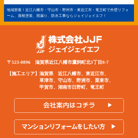
地域密着！
近江八幡市
・守山市・野州市・
東近江市
・竜王町で外壁リフォ
ーム、屋根塗装、雨漏り、防水工事ならジェイジェイエフ！
〒523-0896 滋賀県近江八幡市鷹飼町北3丁目8-7
【施工エリア】滋賀県
近江八幡市
、
東近江市
、
草津市、守山市、野洲市、栗東市、
甲賀市、湖南市日野町、竜王町