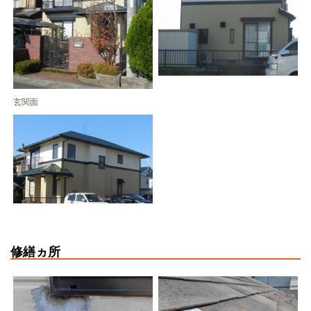
玄関面
修繕ヵ所