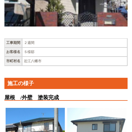
工事期間
２週間
お客様名
Ｓ様邸
市町村名
近江八幡市
施工の様子
屋根 /外壁 塗装完成