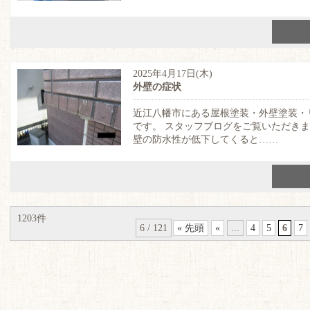
2025年4月17日(木)
外壁の症状
近江八幡市にある屋根塗装・外壁塗装・
です。 スタッフブログをご覧いただき
壁の防水性が低下してくると……
1203件
6 / 121
« 先頭
«
...
4
5
6
7