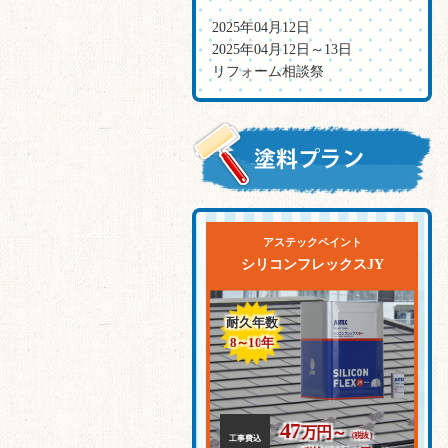
2025年04月12日
2025年04月12日～13日
リフォーム相談祭
アステックペイント
シリコンフレックスJY
耐久年数
8～10
年
47
万円～
（税抜）
工事費込