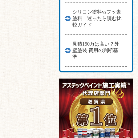
シリコン塗料vsフッ素
塗料 迷ったら読む比
較ガイド
見積150万は高い？外
壁塗装 費用の判断基
準