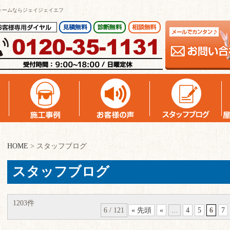
ォームならジェイジェイエフ
HOME
>
スタッフブログ
スタッフブログ
1203件
6 / 121
« 先頭
«
...
4
5
6
7