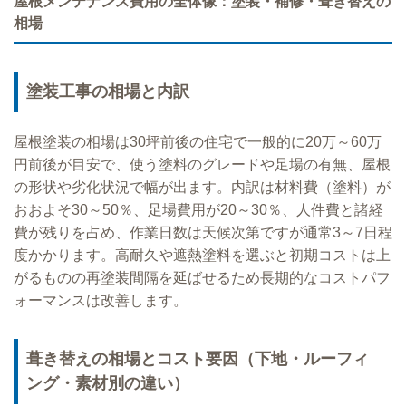
屋根メンテナンス費用の全体像：塗装・補修・葺き替えの
相場
塗装工事の相場と内訳
屋根塗装の相場は30坪前後の住宅で一般的に20万～60万
円前後が目安で、使う塗料のグレードや足場の有無、屋根
の形状や劣化状況で幅が出ます。内訳は材料費（塗料）が
おおよそ30～50％、足場費用が20～30％、人件費と諸経
費が残りを占め、作業日数は天候次第ですが通常3～7日程
度かかります。高耐久や遮熱塗料を選ぶと初期コストは上
がるものの再塗装間隔を延ばせるため長期的なコストパフ
ォーマンスは改善します。
葺き替えの相場とコスト要因（下地・ルーフィ
ング・素材別の違い）