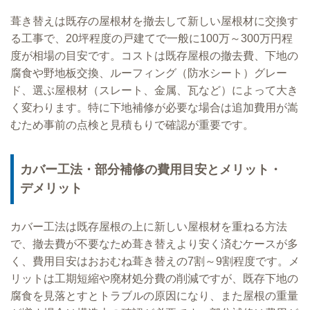
葺き替えは既存の屋根材を撤去して新しい屋根材に交換す
る工事で、20坪程度の戸建てで一般に100万～300万円程
度が相場の目安です。コストは既存屋根の撤去費、下地の
腐食や野地板交換、ルーフィング（防水シート）グレー
ド、選ぶ屋根材（スレート、金属、瓦など）によって大き
く変わります。特に下地補修が必要な場合は追加費用が嵩
むため事前の点検と見積もりで確認が重要です。
カバー工法・部分補修の費用目安とメリット・
デメリット
カバー工法は既存屋根の上に新しい屋根材を重ねる方法
で、撤去費が不要なため葺き替えより安く済むケースが多
く、費用目安はおおむね葺き替えの7割～9割程度です。メ
リットは工期短縮や廃材処分費の削減ですが、既存下地の
腐食を見落とすとトラブルの原因になり、また屋根の重量