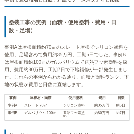
塗装工事の実例（面積・使用塗料・費用・日
数・足場）
事例Aは屋根面積約70㎡のスレート屋根でシリコン塗料を
使用、足場含めて費用約35万円、工期5日でした。事例B
は屋根面積約100㎡のガルバリウムで遮熱フッ素塗料を採
用、費用約80万円、工期7日で下地補修が一部発生しまし
た。これらの事例からわかる通り、面積と塗料ランク、下
地の状態が費用と日数に直結します。
事例
屋根材・面積
使用塗料
費用
日数
事例A
スレート 70㎡
シリコン塗料
約35万円
約5日
事例B
ガルバリウム 100㎡
遮熱フッ素塗
約80万円
約7日
料