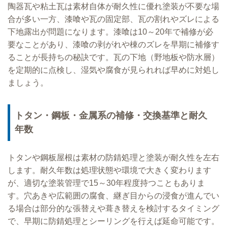
陶器瓦や粘土瓦は素材自体が耐久性に優れ塗装が不要な場
合が多い一方、漆喰や瓦の固定部、瓦の割れやズレによる
下地露出が問題になります。漆喰は10～20年で補修が必
要なことがあり、漆喰の剥がれや棟のズレを早期に補修す
ることが長持ちの秘訣です。瓦の下地（野地板や防水層）
を定期的に点検し、湿気や腐食が見られれば早めに対処し
ましょう。
トタン・鋼板・金属系の補修・交換基準と耐久
年数
トタンや鋼板屋根は素材の防錆処理と塗装が耐久性を左右
します。耐久年数は処理状態や環境で大きく変わります
が、適切な塗装管理で15～30年程度持つこともありま
す。穴あきや広範囲の腐食、継ぎ目からの浸食が進んでい
る場合は部分的な張替えや葺き替えを検討するタイミング
で、早期に防錆処理とシーリングを行えば延命可能です。