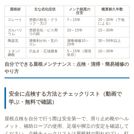
屋根材
主な劣化症状
メンテ頻度の
概算耐久年数
目安
スレート
塗膜の粉化・クラ
7～15年
20～30年（下地
ック・欠け
による）
ガルバリ
塗膜劣化・ビス周
10～15年
15～30年
ウム
りの錆
陶器瓦
漆喰剥がれ・瓦の
漆喰補修10～
30～50年以上
ズレ
20年
トタン/
穴あき・広域腐食
5～15年（環境
10～30年
鋼板
依存）
自分でできる屋根メンテナンス：点検・清掃・簡易補修の
やり方
安全に点検する方法とチェックリスト（動画で
学ぶ・無料で確認）
屋根点検を自分で行う際は安全第一で、滑り止め靴やヘル
メット、補助ロープの使用、足場や脚立の安定を確認して
ください。点検チェックリストは屋根材の割れやズレ、釘