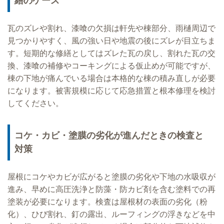
繕のケース
瓦のズレや割れ、漆喰の欠損は軒先や棟部分、雨樋周辺で
見つかりやすく、風の強い日や地震の後にズレが目立ちま
す。短期的な修繕としてはズレた瓦の戻し、割れた瓦の交
換、漆喰の補修やコーキングによる仮止めが可能ですが、
棟の下地が痛んでいる場合は本格的な棟の積み直しが必要
になります。被害規模に応じて応急措置と根本修理を検討
してください。
コケ・カビ・塗膜の劣化が進んだときの検査と
対策
屋根にコケやカビが広がると塗膜の劣化や下地の水吸収が
進み、早めに高圧洗浄と防藻・防カビ剤を含む塗料での再
塗装が必要になります。検査は屋根材の表面の劣化（粉
化）、ひび割れ、釘の露出、ルーフィングの浮きなどを中