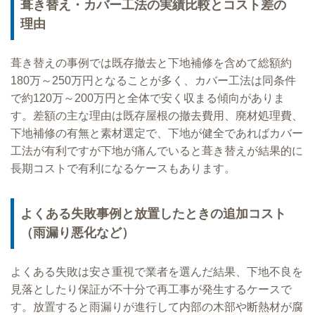
葺き替え・カバー工法の実績比較とコスト差の
理由
葺き替えの事例では既存撤去と下地補修を含めて総額約
180万～250万円となることが多く、カバー工法は同条件
で約120万～200万円と全体で安く収まる傾向がありま
す。差額の主な理由は既存屋根の撤去費用、廃材処理費、
下地補修の有無と素材選定で、下地が健全であればカバー
工法が有利ですが下地が痛んでいると葺き替えが結果的に
長期コストで有利になるケースもあります。
よくある失敗事例と放置したときの追加コスト
（雨漏り悪化など）
よくある失敗は安さ重視で業者を選んだ結果、下地不良を
見落としたり保証が不十分で再工事が発生するケースで
す。放置すると雨漏りが進行して内部の木部や断熱材が腐