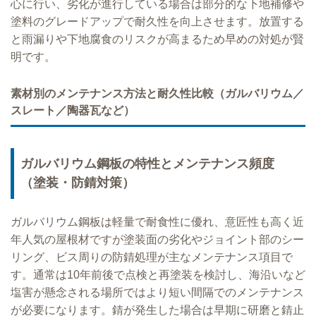
心に行い、劣化が進行している場合は部分的な下地補修や
塗料のグレードアップで耐久性を向上させます。放置する
と雨漏りや下地腐食のリスクが高まるため早めの対処が賢
明です。
素材別のメンテナンス方法と耐久性比較（ガルバリウム／
スレート／陶器瓦など）
ガルバリウム鋼板の特性とメンテナンス頻度
（塗装・防錆対策）
ガルバリウム鋼板は軽量で耐食性に優れ、意匠性も高く近
年人気の屋根材ですが塗装面の劣化やジョイント部のシー
リング、ビス周りの防錆処理が主なメンテナンス項目で
す。通常は10年前後で点検と再塗装を検討し、海沿いなど
塩害が懸念される場所ではより短い間隔でのメンテナンス
が必要になります。錆が発生した場合は早期に研磨と錆止