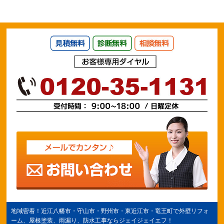
地域密着！
近江八幡市
・守山市・野州市・
東近江市
・竜王町で外壁リフォ
ーム、屋根塗装、雨漏り、防水工事ならジェイジェイエフ！