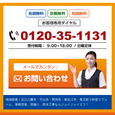
地域密着！
近江八幡市
・守山市・野州市・
東近江市
・竜王町で外壁リフォ
ーム、屋根塗装、雨漏り、防水工事ならジェイジェイエフ！