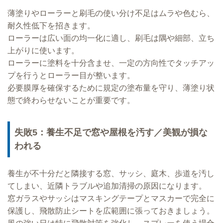
薄塗りやローラーと刷毛の使い分け不足はムラや色むら、
耐久性低下を招きます。
ローラーは広い面の均一化に適し、刷毛は隅や細部、立ち
上がりに使います。
ローラーに塗料を十分含ませ、一定の方向性でタッチアッ
プを行うとローラー目が整います。
必要膜厚を確保するために規定の塗布量を守り、薄塗り状
態で終わらせないことが重要です。
失敗5：養生不足で窓や屋根を汚す／美観が損な
われる
養生が不十分だと隣接する窓、サッシ、庭木、歩道を汚し
てしまい、近隣トラブルや追加清掃の原因になります。
窓ガラスやサッシはマスキングテープとマスカーで完全に
保護し、飛散防止シートを広範囲に張っておきましょう。