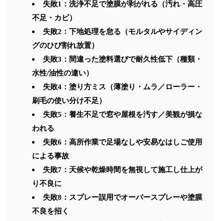
失敗1：洗浄不足で塗膜が剥がれる（汚れ・高圧
不足・カビ）
失敗2：下地処理を怠る（モルタルやサイディン
グのひび割れ放置）
失敗3：間違った塗料選びで耐久性低下（種類・
水性/油性の違い）
失敗4：塗り方ミス（薄塗り・ムラ／ローラー・
刷毛の使い分け不足）
失敗5：養生不足で窓や屋根を汚す／美観が損な
われる
失敗6：高所作業で足場なしや安易なはしご使用
による事故
失敗7：天候や乾燥時間を無視して施工し仕上が
り不良に
失敗8：スプレー誤用でオーバースプレーや塗膜
不良を招く