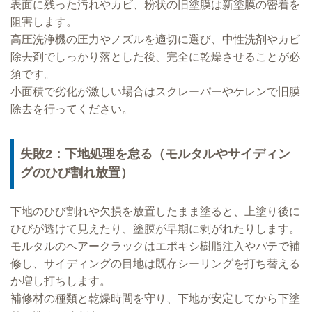
表面に残った汚れやカビ、粉状の旧塗膜は新塗膜の密着を
阻害します。
高圧洗浄機の圧力やノズルを適切に選び、中性洗剤やカビ
除去剤でしっかり落とした後、完全に乾燥させることが必
須です。
小面積で劣化が激しい場合はスクレーパーやケレンで旧膜
除去を行ってください。
失敗2：下地処理を怠る（モルタルやサイディン
グのひび割れ放置）
下地のひび割れや欠損を放置したまま塗ると、上塗り後に
ひびが透けて見えたり、塗膜が早期に剥がれたりします。
モルタルのヘアークラックはエポキシ樹脂注入やパテで補
修し、サイディングの目地は既存シーリングを打ち替える
か増し打ちします。
補修材の種類と乾燥時間を守り、下地が安定してから下塗