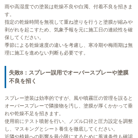
雨や高湿度での塗装は乾燥不良や白濁、付着不良を招きま
す。
指定の乾燥時間を無視して重ね塗りを行うと塗膜が縮みや
剥がれを起こすため、気象予報を元に施工日の連続性を確
保してください。
季節による乾燥速度の違いを考慮し、寒冷期や梅雨期は無
理に施工を進めない判断も必要です。
失敗8：スプレー誤用でオーバースプレーや塗膜
不良を招く
スプレー塗装は効率的ですが、風や噴霧圧の管理を誤ると
オーバースプレーで隣接物を汚し、塗膜が厚くかかって垂
れや乾燥不足を招きます。
使用前にテスト噴射を行い、ノズル口径と圧力設定を調整
し、マスキングとシート養生を徹底してください。
近隣や植栽への影響を最小限にするために風速条件も確認