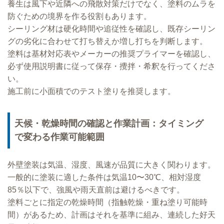
養生は風下や近隣への飛散対策だけでなく、塗料のムラを
防ぐための境界を作る役割もあります。
シーリング材は硬化時間や追従性を確認し、既存シーリン
グの劣化に合わせて打ち替えか増し打ちを判断します。
塗料は基材対応表やメーカーの推奨プライマーを確認し、
必ず使用説明書に従って保存・攪拌・希釈を行ってくださ
い。
施工前に小面積でのテスト塗りを推奨します。
天候・乾燥時間の確認と作業計画：タイミング
で変わる作業可能範囲
外壁塗装は気温、湿度、風速が品質に大きく関わります。
一般的に塗装に適した条件は気温10〜30℃、相対湿度
85％以下で、強風や雨天直前は避けるべきです。
塗料ごとに指定の乾燥時間（指触乾燥・重ね塗り可能時
間）があるため、計画はそれを基準に組み、連続した好天