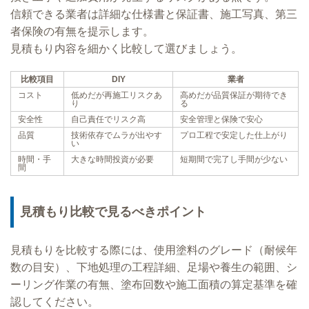
信頼できる業者は詳細な仕様書と保証書、施工写真、第三
者保険の有無を提示します。
見積もり内容を細かく比較して選びましょう。
比較項目
DIY
業者
コスト
低めだが再施工リスクあ
高めだが品質保証が期待でき
り
る
安全性
自己責任でリスク高
安全管理と保険で安心
品質
技術依存でムラが出やす
プロ工程で安定した仕上がり
い
時間・手
大きな時間投資が必要
短期間で完了し手間が少ない
間
見積もり比較で見るべきポイント
見積もりを比較する際には、使用塗料のグレード（耐候年
数の目安）、下地処理の工程詳細、足場や養生の範囲、シ
ーリング作業の有無、塗布回数や施工面積の算定基準を確
認してください。