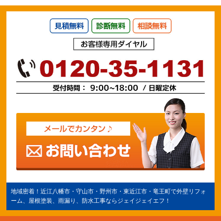
地域密着！
近江八幡市
・守山市・野州市・
東近江市
・竜王町で外壁リフォ
ーム、屋根塗装、雨漏り、防水工事ならジェイジェイエフ！