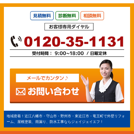
地域密着！
近江八幡市
・守山市・野州市・
東近江市
・竜王町で外壁リフォ
ーム、屋根塗装、雨漏り、防水工事ならジェイジェイエフ！