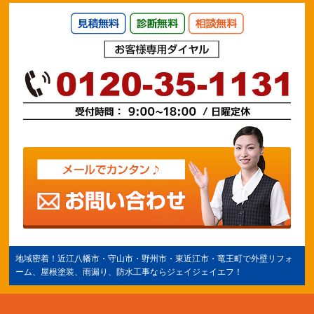
地域密着！
近江八幡市
・守山市・野州市・
東近江市
・竜王町で外壁リフォ
ーム、屋根塗装、雨漏り、防水工事ならジェイジェイエフ！