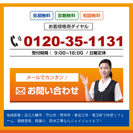
地域密着！
近江八幡市
・守山市・野州市・
東近江市
・竜王町で外壁リフォ
ーム、屋根塗装、雨漏り、防水工事ならジェイジェイエフ！