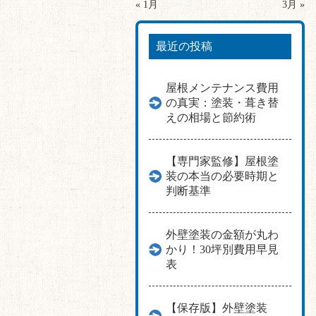
« 1月
3月 »
最近の投稿
屋根メンテナンス費用
の真実：塗装・葺き替
えの相場と節約術
【専門家監修】屋根塗
装の本当の必要時期と
判断基準
外壁塗装の金額が丸わ
かり！30坪別費用早見
表
【保存版】外壁塗装