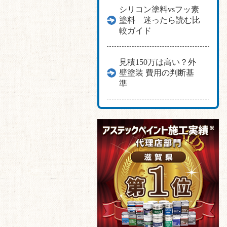
シリコン塗料vsフッ素
塗料 迷ったら読む比
較ガイド
見積150万は高い？外
壁塗装 費用の判断基
準