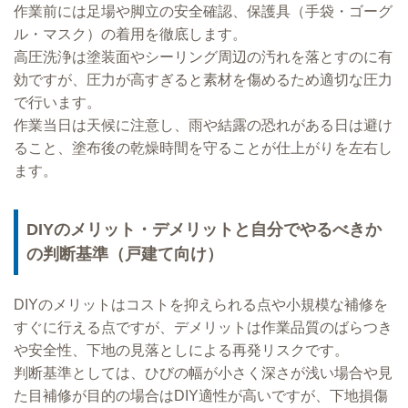
作業前には足場や脚立の安全確認、保護具（手袋・ゴーグ
ル・マスク）の着用を徹底します。
高圧洗浄は塗装面やシーリング周辺の汚れを落とすのに有
効ですが、圧力が高すぎると素材を傷めるため適切な圧力
で行います。
作業当日は天候に注意し、雨や結露の恐れがある日は避け
ること、塗布後の乾燥時間を守ることが仕上がりを左右し
ます。
DIYのメリット・デメリットと自分でやるべきか
の判断基準（戸建て向け）
DIYのメリットはコストを抑えられる点や小規模な補修を
すぐに行える点ですが、デメリットは作業品質のばらつき
や安全性、下地の見落としによる再発リスクです。
判断基準としては、ひびの幅が小さく深さが浅い場合や見
た目補修が目的の場合はDIY適性が高いですが、下地損傷