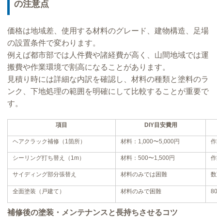
の注意点
価格は地域差、使用する材料のグレード、建物構造、足場
の設置条件で変わります。
例えば都市部では人件費や諸経費が高く、山間地域では運
搬費や作業環境で割高になることがあります。
見積り時には詳細な内訳を確認し、材料の種類と塗料のラ
ンク、下地処理の範囲を明確にして比較することが重要で
す。
項目
DIY目安費用
ヘアクラック補修（1箇所）
材料：1,000〜5,000円
作
シーリング打ち替え（1m）
材料：500〜1,500円
作
サイディング部分張替え
材料のみでは困難
数
全面塗装（戸建て）
材料のみで困難
8
補修後の塗装・メンテナンスと長持ちさせるコツ