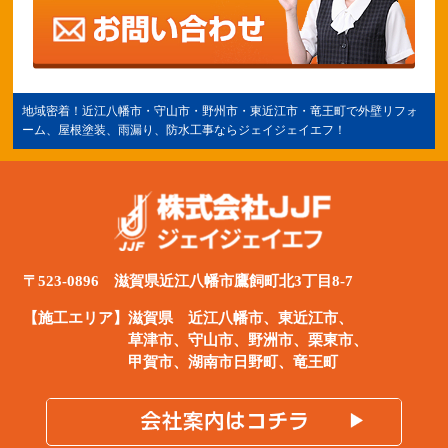
地域密着！
近江八幡市
・守山市・野州市・
東近江市
・竜王町で外壁リフォ
ーム、屋根塗装、雨漏り、防水工事ならジェイジェイエフ！
〒523-0896 滋賀県近江八幡市鷹飼町北3丁目8-7
【施工エリア】滋賀県
近江八幡市
、
東近江市
、
草津市、守山市、野洲市、栗東市、
甲賀市、湖南市日野町、竜王町