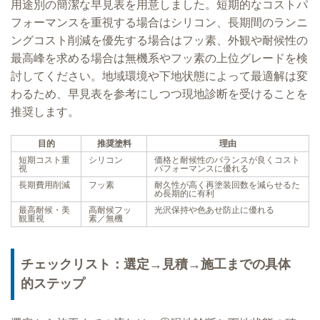
用途別の簡潔な早見表を用意しました。短期的なコストパ
フォーマンスを重視する場合はシリコン、長期間のランニ
ングコスト削減を優先する場合はフッ素、外観や耐候性の
最高峰を求める場合は無機系やフッ素の上位グレードを検
討してください。地域環境や下地状態によって最適解は変
わるため、早見表を参考にしつつ現地診断を受けることを
推奨します。
目的
推奨塗料
理由
短期コスト重
シリコン
価格と耐候性のバランスが良くコスト
視
パフォーマンスに優れる
長期費用削減
フッ素
耐久性が高く再塗装回数を減らせるた
め長期的に有利
最高耐候・美
高耐候フッ
光沢保持や色あせ防止に優れる
観重視
素／無機
チェックリスト：選定→見積→施工までの具体
的ステップ