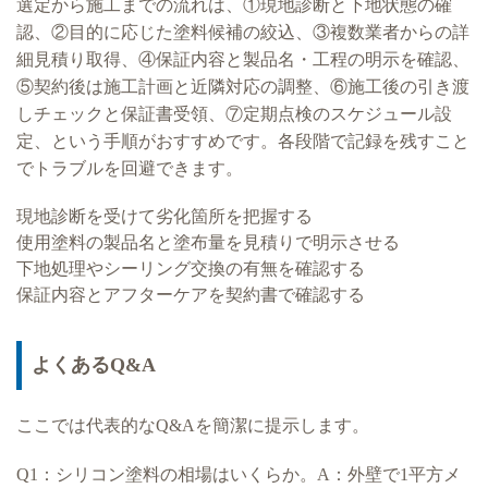
選定から施工までの流れは、①現地診断と下地状態の確
認、②目的に応じた塗料候補の絞込、③複数業者からの詳
細見積り取得、④保証内容と製品名・工程の明示を確認、
⑤契約後は施工計画と近隣対応の調整、⑥施工後の引き渡
しチェックと保証書受領、⑦定期点検のスケジュール設
定、という手順がおすすめです。各段階で記録を残すこと
でトラブルを回避できます。
現地診断を受けて劣化箇所を把握する
使用塗料の製品名と塗布量を見積りで明示させる
下地処理やシーリング交換の有無を確認する
保証内容とアフターケアを契約書で確認する
よくあるQ&A
ここでは代表的なQ&Aを簡潔に提示します。
Q1：シリコン塗料の相場はいくらか。A：外壁で1平方メ