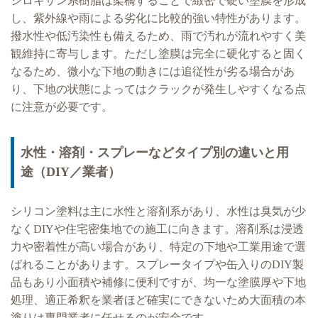
シロキサン系樹脂は架橋することで緻密で硬い塗膜を形成
し、紫外線や雨による劣化に比較的強い特性があります。
撥水性や低汚染性も備えるため、雨で汚れが流れやすく美
観維持に寄与します。ただし塗膜は完全に硬化すると固く
なるため、微小な下地の動きには追従性が劣る場合があ
り、下地の状態によってはクラックが発生しやすくなる点
に注意が必要です。
水性・溶剤・スプレーなどタイプ別の違いと用
途（DIY／業者）
シリコン塗料は主に水性と溶剤系があり、水性は臭気が少
なくDIYや住宅密集地での施工に向きます。溶剤系は浸透
力や密着性が高い場合があり、特定の下地や工業用途で選
ばれることがあります。スプレータイプや缶入りのDIY製
品もあり小面積や補修に便利ですが、均一な塗膜厚や下地
処理、適正希釈を業者ほど確実にできないため大面積の本
塗りは専門業者に任せるのが安全です。