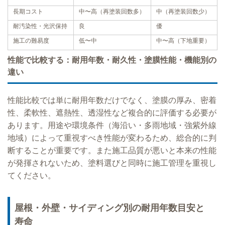
長期コスト
中〜高（再塗装回数多）
中（再塗装回数少）
耐汚染性・光沢保持
良
優
施工の難易度
低〜中
中〜高（下地重要）
性能で比較する：耐用年数・耐久性・塗膜性能・機能別の
違い
性能比較では単に耐用年数だけでなく、塗膜の厚み、密着
性、柔軟性、遮熱性、透湿性など複合的に評価する必要が
あります。用途や環境条件（海沿い・多雨地域・強紫外線
地域）によって重視すべき性能が変わるため、総合的に判
断することが重要です。また施工品質が悪いと本来の性能
が発揮されないため、塗料選びと同時に施工管理を重視し
てください。
屋根・外壁・サイディング別の耐用年数目安と
寿命