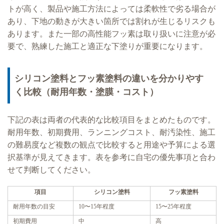
トが高く、製品や施工方法によっては柔軟性で劣る場合が
あり、下地の動きが大きい箇所では割れが生じるリスクも
あります。また一部の高性能フッ素は取り扱いに注意が必
要で、熟練した施工と適正な下塗りが重要になります。
シリコン塗料とフッ素塗料の違いを分かりやす
く比較（耐用年数・塗膜・コスト）
下記の表は両者の代表的な比較項目をまとめたものです。
耐用年数、初期費用、ランニングコスト、耐汚染性、施工
の難易度など複数の観点で比較すると用途や予算による選
択基準が見えてきます。表を参考に自宅の優先事項と合わ
せて判断してください。
項目
シリコン塗料
フッ素塗料
耐用年数の目安
10〜15年程度
15〜25年程度
初期費用
中
高