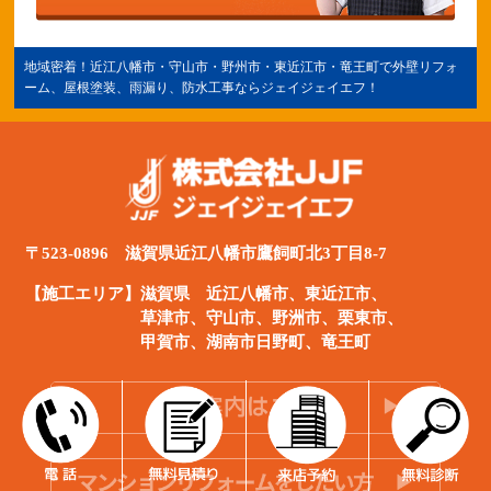
地域密着！
近江八幡市
・守山市・野州市・
東近江市
・竜王町で外壁リフォ
ーム、屋根塗装、雨漏り、防水工事ならジェイジェイエフ！
〒523-0896 滋賀県近江八幡市鷹飼町北3丁目8-7
【施工エリア】滋賀県
近江八幡市
、
東近江市
、
草津市、守山市、野洲市、栗東市、
甲賀市、湖南市日野町、竜王町