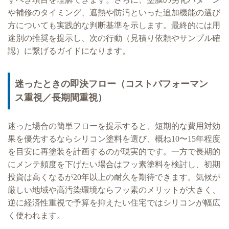
や補修のタイミング、遮熱や防汚といった追加機能の選び
方についても実践的な判断基準を示します。最終的には用
途別の推奨を提示し、次の行動（見積り依頼やサンプル確
認）に繋げるガイドになります。
迷ったときの即決フロー（コストパフォーマン
ス重視／長期間重視）
迷った場合の簡単フローを提示すると、短期的な費用対効
果を優先するならシリコン塗料を選び、概ね10〜15年程度
を目安に再塗装を計画するのが現実的です。一方で長期的
にメンテ頻度を下げたい場合はフッ素塗料を検討し、初期
投資は高くなるが20年以上の耐久を期待できます。気候が
厳しい地域や高汚染環境ならフッ素のメリットが大きく、
逆に経済性重視で予算を抑えたい住宅ではシリコンが幅広
く使われます。