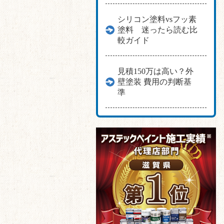
シリコン塗料vsフッ素
塗料 迷ったら読む比
較ガイド
見積150万は高い？外
壁塗装 費用の判断基
準