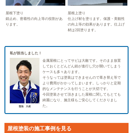
屋根下塗り
屋根上塗り
錆止め、密着性の向上等の役割があ
仕上げ材を塗ります。保護・美観性
ります。
の向上等の効果があります。仕上げ
材は2回塗ります。
私が担当しました！
金属屋根にとってサビは大敵です。そのまま放置
しておくとどんどん錆が進行し穴が開いてしまう
ケースも多々あります。
そうなっては塗装はできませんので葺き替え等で
より費用がかかってしまいます。しっかりと定期
的なメンテナンスを行うことが大切です。
今回塗装させて頂きました屋根に関してもとても
綺麗になり、施主様もご安心してくださりまし
た。
窪池 大成
屋根塗装の施工事例を見る