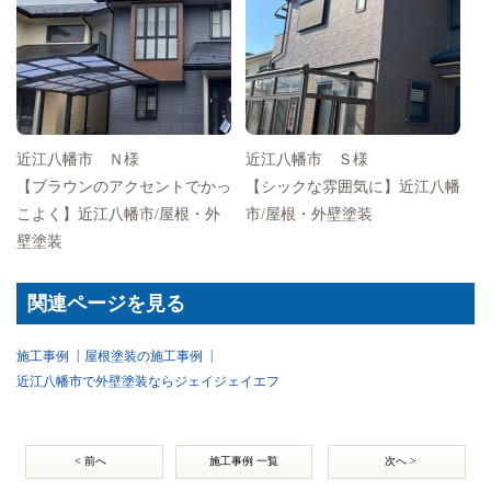
近江八幡市 Ｎ様
近江八幡市 Ｓ様
【ブラウンのアクセントでかっ
【シックな雰囲気に】近江八幡
こよく】近江八幡市/屋根・外
市/屋根・外壁塗装
壁塗装
関連ページを見る
施工事例
屋根塗装の施工事例
近江八幡市で外壁塗装ならジェイジェイエフ
< 前へ
施工事例 一覧
次へ >