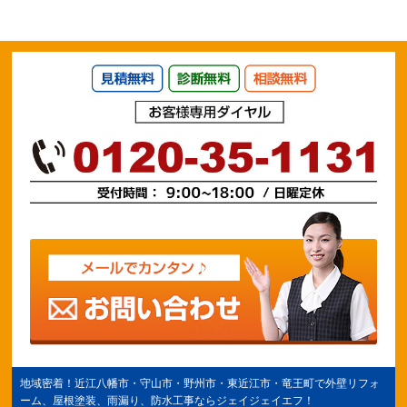
地域密着！
近江八幡市
・守山市・野州市・
東近江市
・竜王町で外壁リフォ
ーム、屋根塗装、雨漏り、防水工事ならジェイジェイエフ！