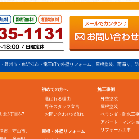
・野州市・
東近江市
・竜王町で外壁リフォーム、屋根塗装、雨漏り、防
初めての方へ
施工事例
選ばれる理由
外壁塗装
専任スタッフ宣言
屋根塗装
町北3丁目8-7
お問い合わせの流れ
ベランダ・防水工
アパート・マンシ
リフォーム工事
津市、守山市、
屋根・外壁リフォーム
野町、竜王町