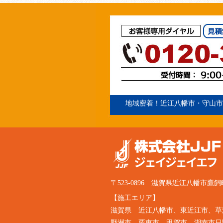
地域密着！
近江八幡市
・守山市
〒523-0896 滋賀県近江八幡市鷹飼
【施工エリア】
滋賀県
近江八幡市
、
東近江市
、草
野洲市、栗東市、甲賀市、湖南市日