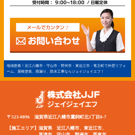
地域密着！
近江八幡市
・守山市・野州市・
東近江市
・竜王町で外壁リフォ
ーム、屋根塗装、雨漏り、防水工事ならジェイジェイエフ！
〒523-0896 滋賀県近江八幡市鷹飼町北3丁目8-7
【施工エリア】滋賀県
近江八幡市
、
東近江市
、
草津市、守山市、野洲市、栗東市、