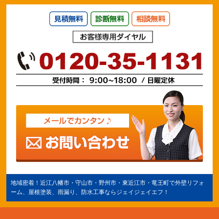
地域密着！
近江八幡市
・守山市・野州市・
東近江市
・竜王町で外壁リフォ
ーム、屋根塗装、雨漏り、防水工事ならジェイジェイエフ！