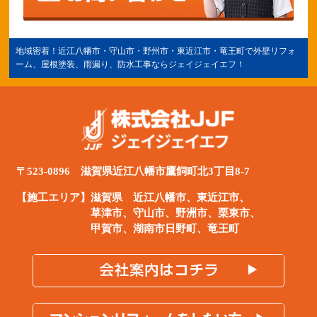
地域密着！
近江八幡市
・守山市・野州市・
東近江市
・竜王町で外壁リフォ
ーム、屋根塗装、雨漏り、防水工事ならジェイジェイエフ！
〒523-0896 滋賀県近江八幡市鷹飼町北3丁目8-7
【施工エリア】滋賀県
近江八幡市
、
東近江市
、
草津市、守山市、野洲市、栗東市、
甲賀市、湖南市日野町、竜王町