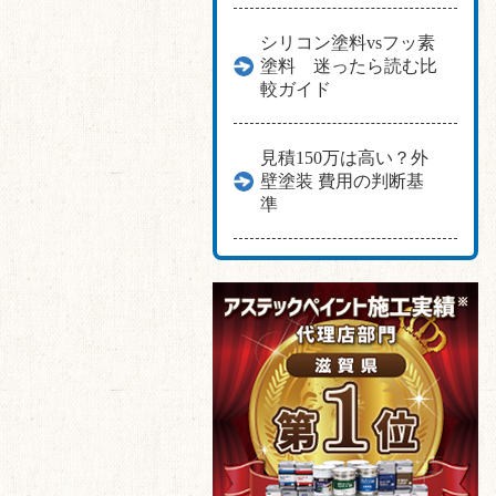
シリコン塗料vsフッ素
塗料 迷ったら読む比
較ガイド
見積150万は高い？外
壁塗装 費用の判断基
準