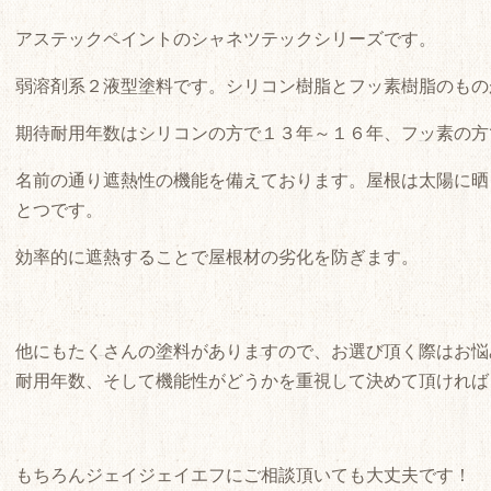
アステックペイントのシャネツテックシリーズです。
弱溶剤系２液型塗料です。シリコン樹脂とフッ素樹脂のもの
期待耐用年数はシリコンの方で１３年～１６年、フッ素の方
名前の通り遮熱性の機能を備えております。屋根は太陽に晒
とつです。
効率的に遮熱することで屋根材の劣化を防ぎます。
他にもたくさんの塗料がありますので、お選び頂く際はお悩
耐用年数、そして機能性がどうかを重視して決めて頂ければ
もちろんジェイジェイエフにご相談頂いても大丈夫です！