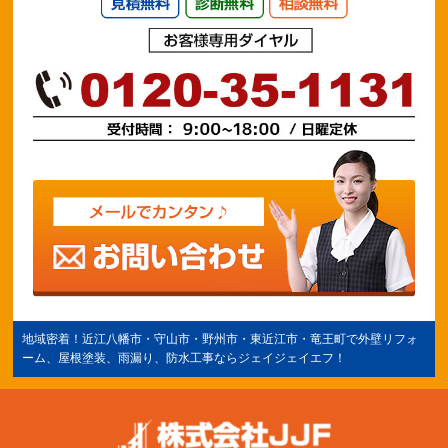
地域密着！
近江八幡市
・守山市・野州市・
東近江市
・竜王町で外壁リフォ
ーム、屋根塗装、雨漏り、防水工事ならジェイジェイエフ！