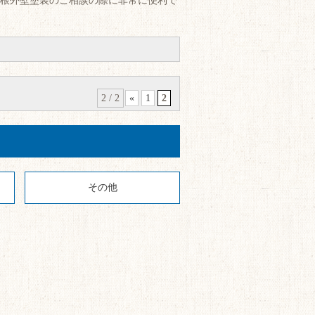
根外壁塗装のご相談の際に非常に便利で
2 / 2
«
1
2
る
その他