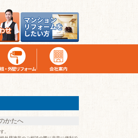
のかたへ
す。