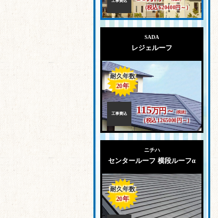
工事費込
（税込 620400円～）
SADA
レジェルーフ
耐久年数
20
年
115
万円～
（税抜）
工事費込
（税込 1265000円～）
ニチハ
センタールーフ 横段ルーフα
耐久年数
20
年