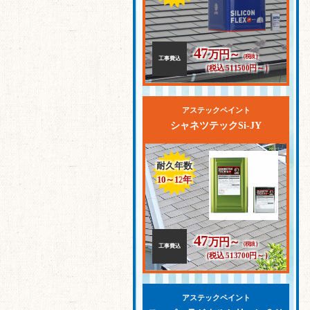
47
万円～
（税抜）
工事費込
（税込 511500円～）
アステックペイント
シャネツテックSi-JY
耐久年数
10～12
年
47
万円～
（税抜）
工事費込
（税込 513700円～）
アステックペイント