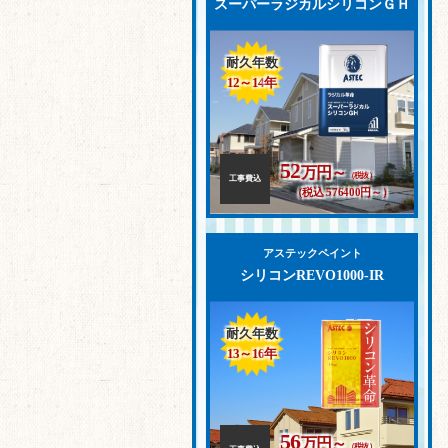
スーパーラジカルシリコンＧＨ
耐久年数
12～14
年
52
万円～
（税抜）
工事費込
（税込 576400円～）
アステックペイント
シリコンREVO1000-IR
耐久年数
13～16
年
56
万円～
（税抜）