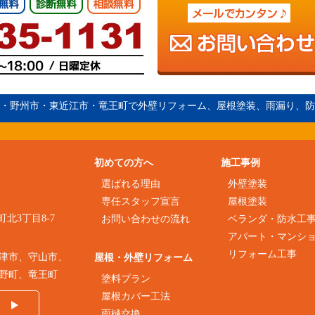
・野州市・
東近江市
・竜王町で外壁リフォーム、屋根塗装、雨漏り、防
初めての方へ
施工事例
選ばれる理由
外壁塗装
専任スタッフ宣言
屋根塗装
町北3丁目8-7
お問い合わせの流れ
ベランダ・防水工
アパート・マンシ
リフォーム工事
津市、守山市、
屋根・外壁リフォーム
野町、竜王町
塗料プラン
屋根カバー工法
雨樋交換