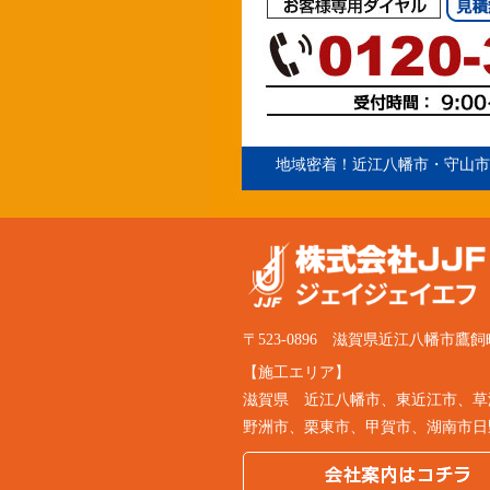
地域密着！
近江八幡市
・守山市
〒523-0896 滋賀県近江八幡市鷹飼
【施工エリア】
滋賀県
近江八幡市
、
東近江市
、草
野洲市、栗東市、甲賀市、湖南市日