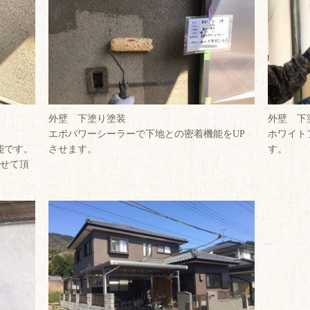
外壁 下塗り塗装
外壁 下
エポパワーシーラーで下地との密着機能をUP
ホワイト
能です。
させます。
す。
させて頂