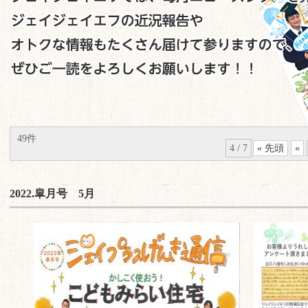
49件
4 / 7
« 先頭
«
2022.皐月号 5月