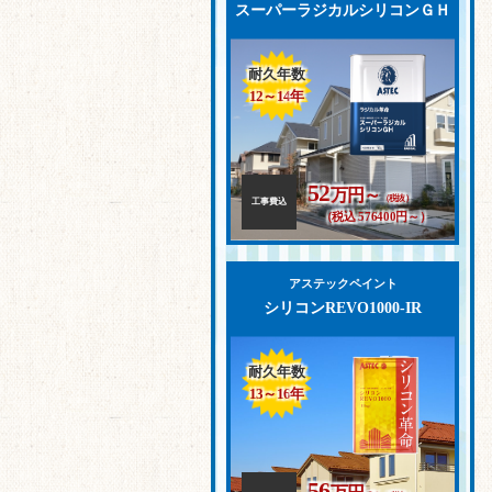
スーパーラジカルシリコンＧＨ
耐久年数
12～14
年
52
万円～
（税抜）
工事費込
（税込 576400円～）
アステックペイント
シリコンREVO1000-IR
耐久年数
13～16
年
56