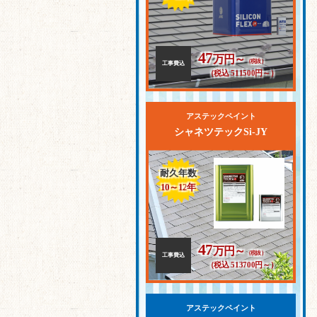
47
万円～
（税抜）
工事費込
（税込 511500円～）
アステックペイント
シャネツテックSi-JY
耐久年数
10～12
年
47
万円～
（税抜）
工事費込
（税込 513700円～）
アステックペイント