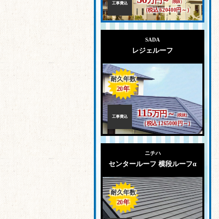
万円～
（税抜）
工事費込
（税込 620400円～）
SADA
レジェルーフ
耐久年数
20
年
115
万円～
（税抜）
工事費込
（税込 1265000円～）
ニチハ
センタールーフ 横段ルーフα
耐久年数
20
年