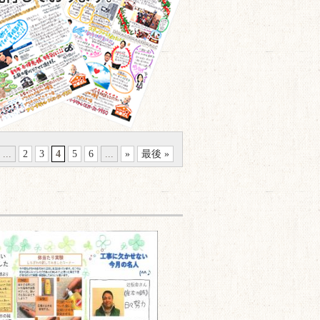
...
2
3
4
5
6
...
»
最後 »